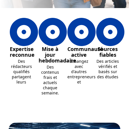
Expertise
Mise à
Communauté
Sources
reconnue
jour
active
fiables
hebdomadaire
Des
Échangez
Des articles
rédacteurs
avec
vérifiés et
Des
qualifiés
d'autres
basés sur
contenus
partagent
entrepreneurs
des études
frais et
leurs
et
actuels
chaque
semaine.