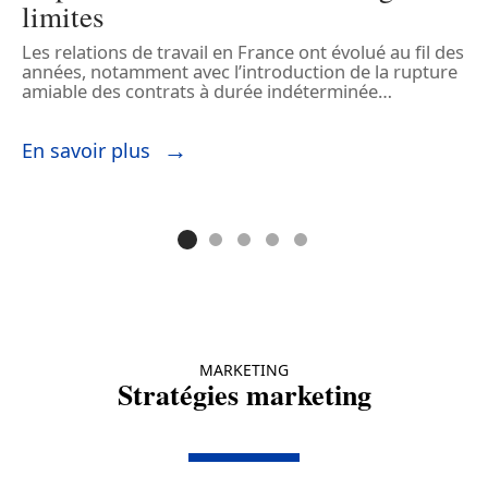
limites
Les relations de travail en France ont évolué au fil des
D
années, notamment avec l’introduction de la rupture
p
amiable des contrats à durée indéterminée
…
d
d
En savoir plus
E
MARKETING
Stratégies marketing