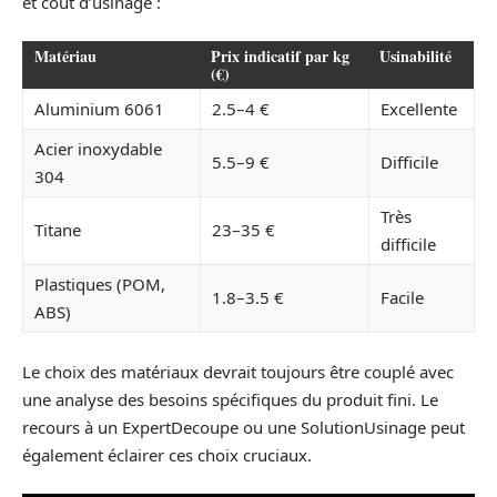
et coût d’usinage :
Matériau
Prix indicatif par kg
Usinabilité
(€)
Aluminium 6061
2.5–4 €
Excellente
Acier inoxydable
5.5–9 €
Difficile
304
Très
Titane
23–35 €
difficile
Plastiques (POM,
1.8–3.5 €
Facile
ABS)
Le choix des matériaux devrait toujours être couplé avec
une analyse des besoins spécifiques du produit fini. Le
recours à un ExpertDecoupe ou une SolutionUsinage peut
également éclairer ces choix cruciaux.