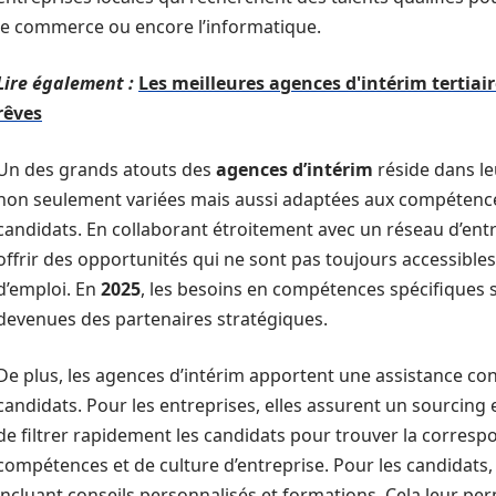
le commerce ou encore l’informatique.
Lire également :
Les meilleures agences d'intérim tertiair
rêves
Un des grands atouts des
agences d’intérim
réside dans le
non seulement variées mais aussi adaptées aux compétences
candidats. En collaborant étroitement avec un réseau d’ent
offrir des opportunités qui ne sont pas toujours accessibles
d’emploi. En
2025
, les besoins en compétences spécifiques s
devenues des partenaires stratégiques.
De plus, les agences d’intérim apportent une assistance con
candidats. Pour les entreprises, elles assurent un sourcing ef
de filtrer rapidement les candidats pour trouver la corres
compétences et de culture d’entreprise. Pour les candidats, e
incluant conseils personnalisés et formations. Cela leur 