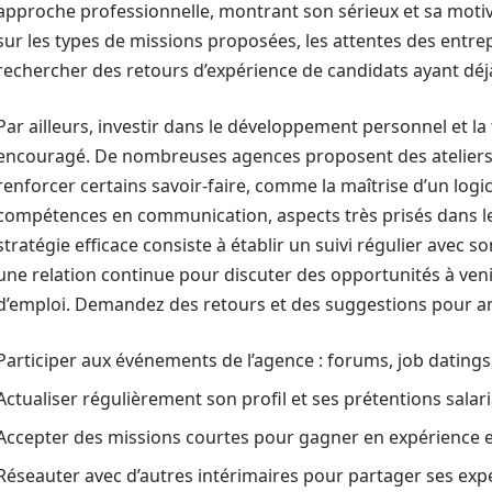
approche professionnelle, montrant son sérieux et sa motiv
sur les types de missions proposées, les attentes des entrep
rechercher des retours d’expérience de candidats ayant déjà 
Par ailleurs, investir dans le développement personnel et l
encouragé. De nombreuses agences proposent des ateliers
renforcer certains savoir-faire, comme la maîtrise d’un logic
compétences en communication, aspects très prisés dans l
stratégie efficace consiste à établir un suivi régulier avec 
une relation continue pour discuter des opportunités à veni
d’emploi. Demandez des retours et des suggestions pour amé
Participer aux événements de l’agence : forums, job datings,
Actualiser régulièrement son profil et ses prétentions salari
Accepter des missions courtes pour gagner en expérience et 
Réseauter avec d’autres intérimaires pour partager ses exp