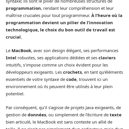
syntaxe; ils sont le pilier de nombreuses structures de
programmation
, rendant leur compréhension et leur
maîtrise cruciales pour tout programmeur.
À l’heure où la
programmation devient un pilier de l’innovation
technologique, le choix du bon outil de travail est
crucial.
Le
MacBook
, avec son design élégant, ses performances
Intel
robustes, ses applications dédiées et ses
claviers
intuitifs, s’impose comme un choix évident pour les
développeurs exigeants. Les
crochets
, en tant qu’éléments
essentiels de votre syntaxe de
code
, trouvent ici un
environnement où ils peuvent être utilisés à leur plein
potentiel.
Par conséquent, qu’il s’agisse de projets Java exigeants, de
gestion de
données
, ou simplement de l’écriture de
texte
bien articulé, le MacBook est sans conteste un allié de
taille. Il ne s’agit pas simplement d’un ordinateur, mais d’un